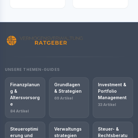
UNSERE THEMEN-GUIDES
Finanzplanun
Grundlagen
Investment &
g &
& Strategien
Portfolio
Altersvorsorg
Management
69 Artikel
e
33 Artikel
84 Artikel
Steueroptimi
Verwaltungs
Steuer- &
erung und
strategien
Rechtsberatu