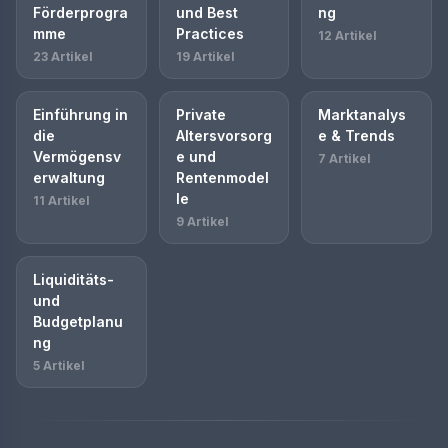
Förderprogra
und Best
ng
mme
Practices
12 Artikel
23 Artikel
19 Artikel
Einführung in
Private
Marktanalys
die
Altersvorsorg
e & Trends
Vermögensv
e und
7 Artikel
erwaltung
Rentenmodel
le
11 Artikel
9 Artikel
Liquiditäts-
und
Budgetplanu
ng
5 Artikel