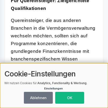
Für Quereinsteiger: Zielgerichtete
Qualifikationen
Quereinsteiger, die aus anderen
Branchen in die Vermögensverwaltung
wechseln möchten, sollten sich auf
Programme konzentrieren, die
grundlegende Finanzkenntnisse mit
branchenspezifischem Wissen
kombinieren. Zertifikatskurse oder
Cookie-Einstellungen
kompakte Intensivseminare sind hier
besonders geeignet, um schnell die
Wir nutzen Cookies für
Analytics, Functionality & Werbung
.
Einstellungen
notwendigen Qualifikationen zu
erwerben.
Ablehnen
OK